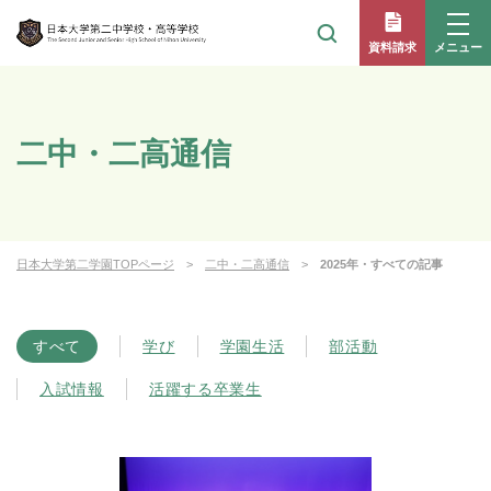
メニュー
資料請求
二中・二高通信
日本大学第二学園TOPページ
二中・二高通信
2025年・すべての記事
すべて
学び
学園生活
部活動
入試情報
活躍する卒業生