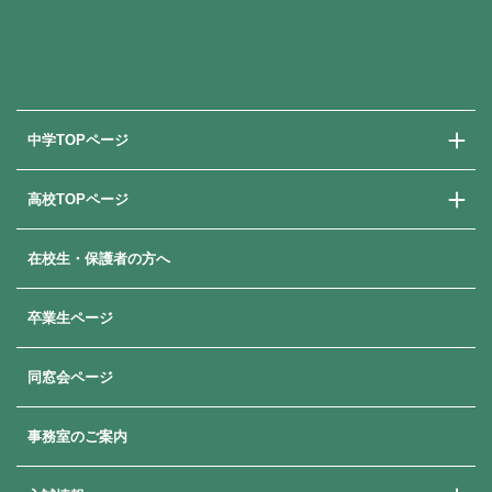
中学TOPページ
高校TOPページ
中学校での学び
中学入試情報
在校生・保護者の方へ
高校での学び
高校入試情報
卒業生ページ
同窓会ページ
事務室のご案内