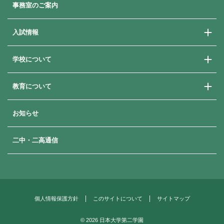
事務室のご案内
入試情報
学校について
学校説明会
学費・奨学金・就学支援
教育について
ご挨拶
よくある質問
教育方針
卒業生メッセージ
お知らせ
進路指導
歴史と沿革
進路状況
年間行事
二中・二高通信
補習・講習
生徒の一日
日本大学への付属推薦制度
部活動
女子栄養大学との連携
生徒会
国際理解教育
制服
個人情報保護方針
このサイトについて
サイトマップ
施設・設備
©
2026 日本大学第二学園