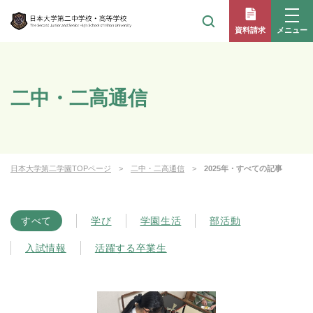
メニュー
資料請求
二中・二高通信
日本大学第二学園TOPページ
二中・二高通信
2025年・すべての記事
すべて
学び
学園生活
部活動
入試情報
活躍する卒業生