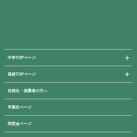
中学TOPページ
高校TOPページ
中学校での学び
中学入試情報
在校生・保護者の方へ
高校での学び
高校入試情報
卒業生ページ
同窓会ページ