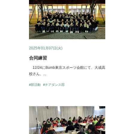
2025年01月07日(火)
合同練習
12/24にBumb東京スポーツ会館にて、大成高
校さん、...
#部活動
#チアダンス部