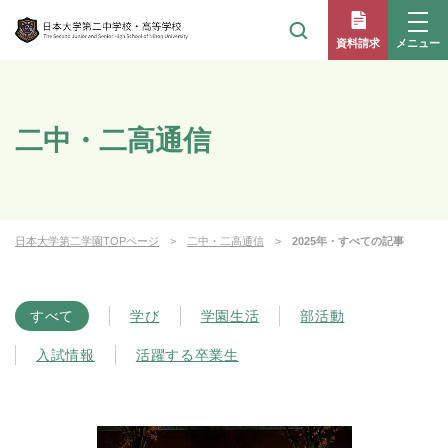
メニュー
資料請求
二中・二高通信
日本大学第二学園TOPページ
二中・二高通信
2025年・すべての記事
すべて
学び
学園生活
部活動
入試情報
活躍する卒業生