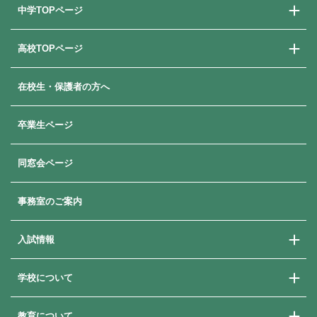
中学TOPページ
高校TOPページ
中学校での学び
中学入試情報
在校生・保護者の方へ
高校での学び
高校入試情報
卒業生ページ
同窓会ページ
事務室のご案内
入試情報
学校について
学校説明会
学費・奨学金・就学支援
教育について
ご挨拶