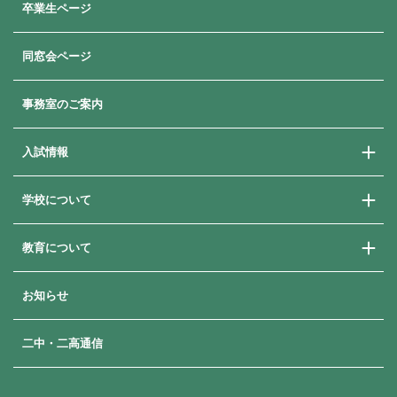
卒業生ページ
同窓会ページ
事務室のご案内
入試情報
学校について
学校説明会
学費・奨学金・就学支援
教育について
ご挨拶
よくある質問
教育方針
卒業生メッセージ
お知らせ
進路指導
歴史と沿革
進路状況
年間行事
二中・二高通信
補習・講習
生徒の一日
日本大学への付属推薦制度
部活動