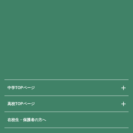
中学TOPページ
高校TOPページ
中学校での学び
中学入試情報
在校生・保護者の方へ
高校での学び
高校入試情報