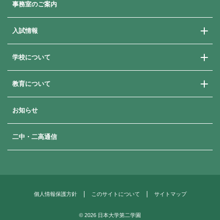
事務室のご案内
入試情報
学校について
学校説明会
学費・奨学金・就学支援
教育について
ご挨拶
よくある質問
教育方針
卒業生メッセージ
お知らせ
進路指導
歴史と沿革
進路状況
年間行事
二中・二高通信
補習・講習
生徒の一日
日本大学への付属推薦制度
部活動
女子栄養大学との連携
生徒会
国際理解教育
制服
個人情報保護方針
このサイトについて
サイトマップ
施設・設備
©
2026 日本大学第二学園