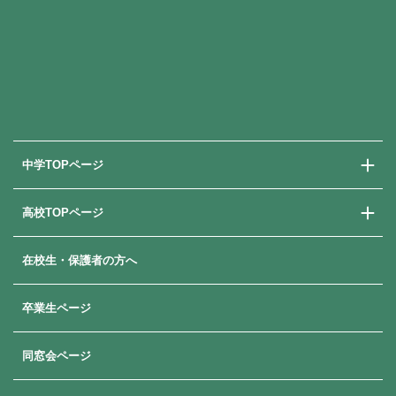
中学TOPページ
高校TOPページ
中学校での学び
中学入試情報
在校生・保護者の方へ
高校での学び
高校入試情報
卒業生ページ
同窓会ページ