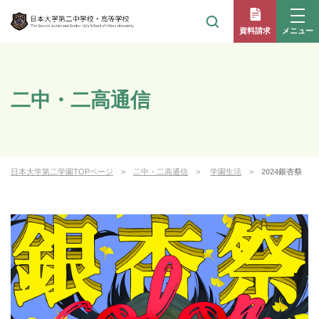
メニュー
資料請求
二中・二高通信
日本大学第二学園TOPページ
二中・二高通信
学園生活
2024銀杏祭