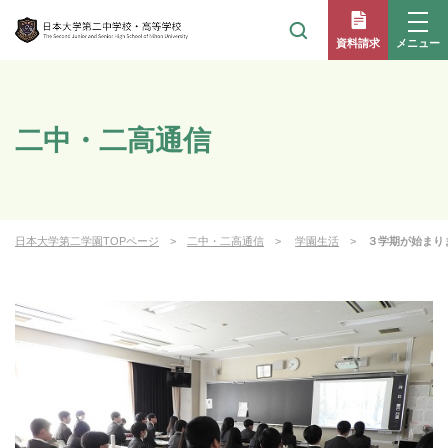
メニュー
資料請求
二中・二高通信
日本大学第二学園TOPページ
二中・二高通信
学園生活
３学期が始まり