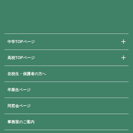
中学TOPページ
高校TOPページ
中学校での学び
中学入試情報
在校生・保護者の方へ
高校での学び
高校入試情報
卒業生ページ
同窓会ページ
事務室のご案内