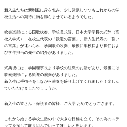
新入生たちは新制服に身を包み、少し緊張しつつもこれからの学
校生活への期待に胸を膨らませているようでした。
吹奏楽部による国歌吹奏、学校長式辞、日本大学学長の式辞（
高
校入学式）
、在校生代表の「歓迎の言葉」、新入生代表の「誓い
の言葉」が述べられ、
学園歌の吹奏、最後に学校長より担任およ
び学年担当の先生の紹介がありました。
式典後には、学園理事長より学校の組織のお話があり、最後には
吹奏楽部による歓迎の演奏がありました。
新入生は手拍子をしながら演奏を盛り上げてくれました！楽しん
でいただけましたでしょうか。
新入生の皆さん・保護者の皆様、ご入学 おめでとうござます。
これから始まる学校生活の中で大きな目標を立て、その為のステ
ップを探して取り組んでいってほしいと思います。