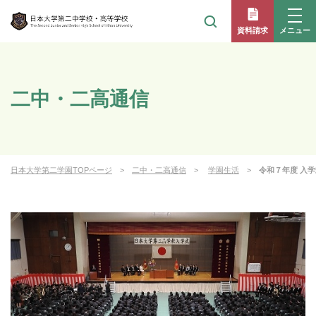
メニュー
資料請求
二中・二高通信
日本大学第二学園TOPページ
二中・二高通信
学園生活
令和７年度 入学