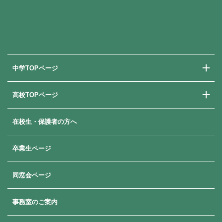
中学TOPページ
高校TOPページ
中学校での学び
中学入試情報
在校生・保護者の方へ
高校での学び
高校入試情報
卒業生ページ
同窓会ページ
事務室のご案内