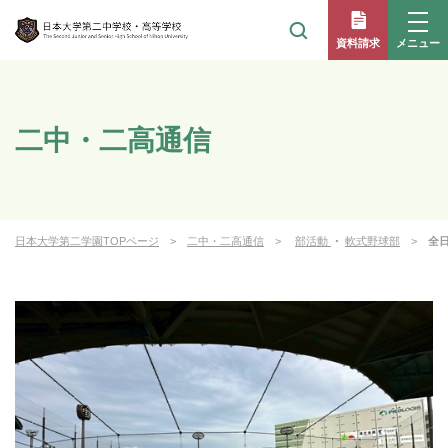
メニュー
資料請求
二中・二高通信
日本大学第二学園TOPページ
二中・二高通信
部活動
・
軟式野球部
全