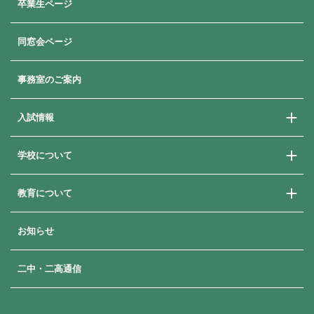
卒業生ページ
同窓会ページ
事務室のご案内
入試情報
学校について
学校説明会
学費・奨学金・就学支援
教育について
ご挨拶
よくある質問
教育方針
卒業生メッセージ
お知らせ
進路指導
歴史と沿革
進路状況
年間行事
二中・二高通信
補習・講習
生徒の一日
日本大学への付属推薦制度
部活動