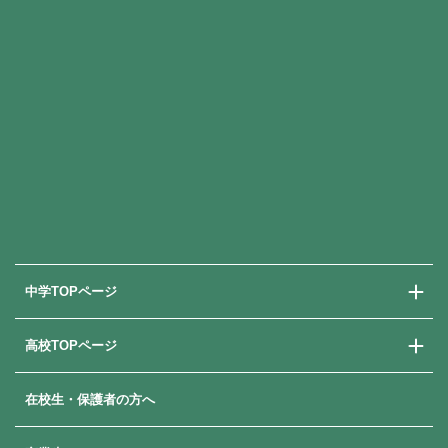
中学TOPページ
高校TOPページ
中学校での学び
中学入試情報
在校生・保護者の方へ
高校での学び
高校入試情報