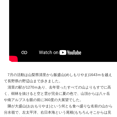
7月の活動は山梨県清里から飯盛山(めしもりやま)1643ｍを越え
て長野県の野辺山まで歩きました。
清里の駅が1270ｍあり、去年登ったすべての山よりもすでに高
く、樹林を抜けると空と雲が完全に夏の色で、山頂からは八ヶ岳
や南アルプスを眼の前に360度の大展望でした。
隣が大盛山(おおもりやま)という何とも食べ盛りな名前の山から
分水嶺で、左太平洋、右日本海という尾根(もちろんそこからは見