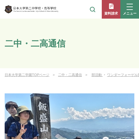
メニュー
資料請求
二中・二高通信
日本大学第二学園TOPページ
二中・二高通信
部活動
・
ワンダーフォーゲル