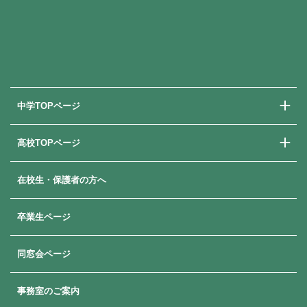
中学TOPページ
高校TOPページ
中学校での学び
中学入試情報
在校生・保護者の方へ
高校での学び
高校入試情報
卒業生ページ
同窓会ページ
事務室のご案内