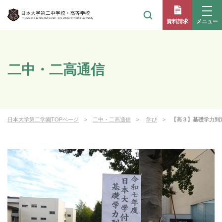
メニュー
資料請求
二中・二高通信
日本大学第二学園TOPページ
二中・二高通信
学び
【高３】基礎学力到