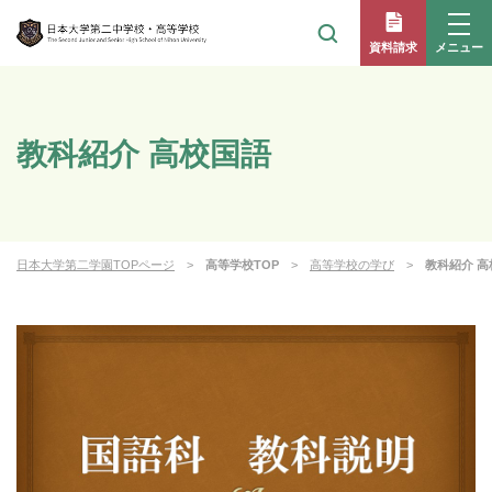
メニュー
資料請求
教科紹介 高校国語
日本大学第二学園TOPページ
高等学校TOP
高等学校の学び
教科紹介 高