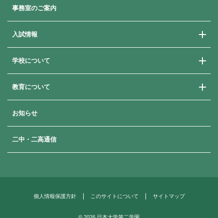
事務室のご案内
入試情報
学校について
学校説明会
学費・奨学金・就学支援
教育について
ご挨拶
よくある質問
教育方針
卒業生メッセージ
お知らせ
進路指導
歴史と沿革
進路状況
年間行事
二中・二高通信
補習・講習
生徒の一日
日本大学への付属推薦制度
部活動
女子栄養大学との連携
生徒会
国際理解教育
制服
個人情報保護方針
このサイトについて
サイトマップ
施設・設備
©
2026 日本大学第二学園