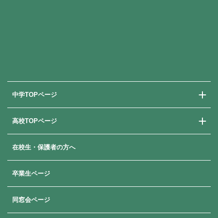
中学TOPページ
高校TOPページ
中学校での学び
中学入試情報
在校生・保護者の方へ
高校での学び
高校入試情報
卒業生ページ
同窓会ページ