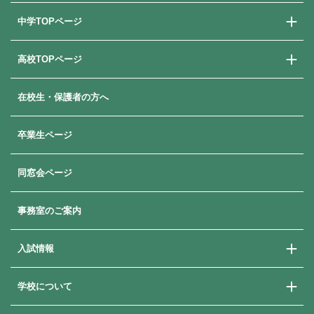
中学TOPページ
高校TOPページ
中学校での学び
中学入試情報
在校生・保護者の方へ
高校での学び
高校入試情報
卒業生ページ
同窓会ページ
事務室のご案内
入試情報
学校について
学校説明会
学費・奨学金・就学支援