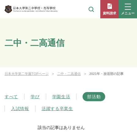
メニュー
資料請求
二中・二高通信
日本大学第二学園TOPページ
二中・二高通信
2021年・放送部の記事
すべて
学び
学園生活
部活動
入試情報
活躍する卒業生
該当の記事はありません