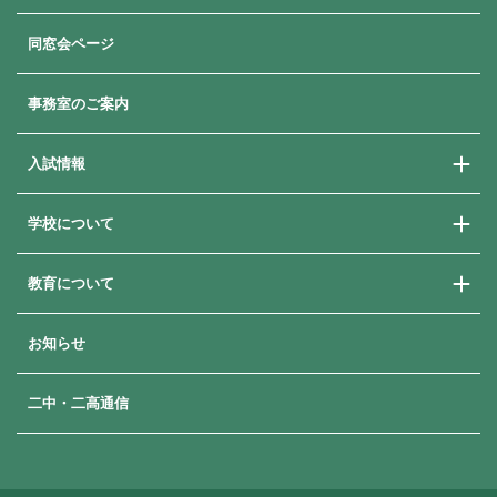
同窓会ページ
事務室のご案内
入試情報
学校について
学校説明会
学費・奨学金・就学支援
教育について
ご挨拶
よくある質問
教育方針
卒業生メッセージ
お知らせ
進路指導
歴史と沿革
進路状況
年間行事
二中・二高通信
補習・講習
生徒の一日
日本大学への付属推薦制度
部活動
女子栄養大学との連携