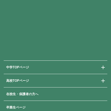
中学TOPページ
高校TOPページ
中学校での学び
中学入試情報
在校生・保護者の方へ
高校での学び
高校入試情報
卒業生ページ