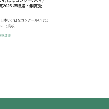
いけばなコンクールいけ
賞2025 準特選・銅賞受
全日本いけばなコンクールいけば
25に高校...
#華道部