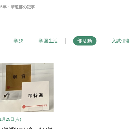
025年・華道部の記事
学び
学園生活
部活動
入試情
1月25日(火)