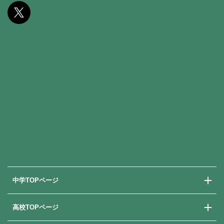
中学TOPページ
高校TOPページ
中学校での学び
中学入試情報