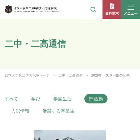
メニュー
資料請求
二中・二高通信
日本大学第二学園TOPページ
二中・二高通信
2026年・スキー部の記事
すべて
学び
学園生活
部活動
入試情報
活躍する卒業生