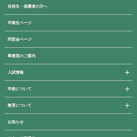
在校生・保護者の方へ
高校での学び
高校入試情報
卒業生ページ
同窓会ページ
事務室のご案内
入試情報
学校について
学校説明会
学費・奨学金・就学支援
教育について
ご挨拶
よくある質問
教育方針
卒業生メッセージ
お知らせ
進路指導
歴史と沿革
進路状況
年間行事